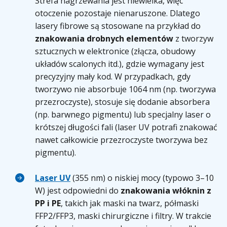
Strefa nagrzewania jest niewielka, więc
otoczenie pozostaje nienaruszone. Dlatego
lasery fibrowe są stosowane na przykład do
znakowania drobnych elementów
z tworzyw
sztucznych w elektronice (złącza, obudowy
układów scalonych itd.), gdzie wymagany jest
precyzyjny mały kod. W przypadkach, gdy
tworzywo nie absorbuje 1064 nm (np. tworzywa
przezroczyste), stosuje się dodanie absorbera
(np. barwnego pigmentu) lub specjalny laser o
krótszej długości fali (laser UV potrafi znakować
nawet całkowicie przezroczyste tworzywa bez
pigmentu).
Laser UV
(355 nm) o niskiej mocy (typowo 3–10
W) jest odpowiedni do
znakowania włóknin z
PP i PE
, takich jak maski na twarz, półmaski
FFP2/FFP3, maski chirurgiczne i filtry. W trakcie