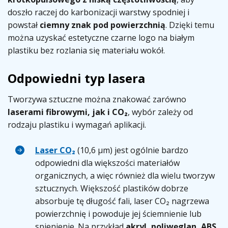
doszło raczej do karbonizacji warstwy spodniej i
powstał
ciemny znak pod powierzchnią
. Dzięki temu
można uzyskać estetyczne czarne logo na białym
plastiku bez rozlania się materiału wokół.
Odpowiedni typ lasera
Tworzywa sztuczne można znakować zarówno
laserami fibrowymi, jak i CO₂
, wybór zależy od
rodzaju plastiku i wymagań aplikacji.
Laser CO₂
(10,6 µm) jest ogólnie bardzo
odpowiedni dla większości materiałów
organicznych, a więc również dla wielu tworzyw
sztucznych. Większość plastików dobrze
absorbuje tę długość fali, laser CO₂ nagrzewa
powierzchnię i powoduje jej ściemnienie lub
spienienie. Na przykład
akryl, poliwęglan, ABS,