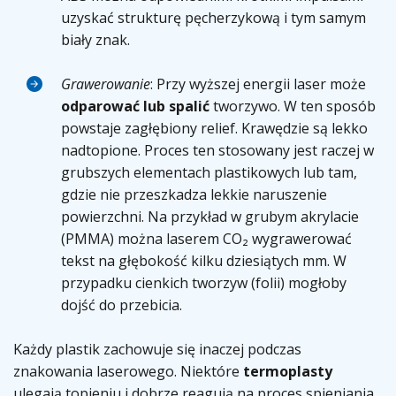
uzyskać strukturę pęcherzykową i tym samym
biały znak.
Grawerowanie
: Przy wyższej energii laser może
odparować lub spalić
tworzywo. W ten sposób
powstaje zagłębiony relief. Krawędzie są lekko
nadtopione. Proces ten stosowany jest raczej w
grubszych elementach plastikowych lub tam,
gdzie nie przeszkadza lekkie naruszenie
powierzchni. Na przykład w grubym akrylacie
(PMMA) można laserem CO₂ wygrawerować
tekst na głębokość kilku dziesiątych mm. W
przypadku cienkich tworzyw (folii) mogłoby
dojść do przebicia.
Każdy plastik zachowuje się inaczej podczas
znakowania laserowego. Niektóre
termoplasty
ulegają topieniu i dobrze reagują na proces spieniania,