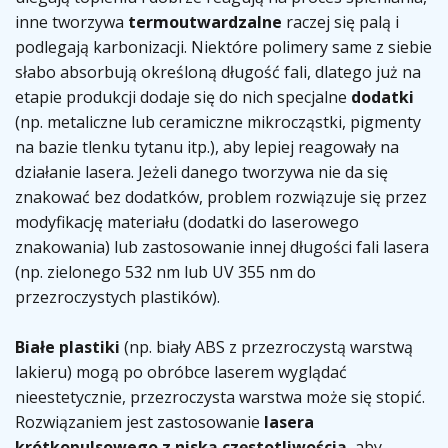
inne tworzywa
termoutwardzalne
raczej się palą i
podlegają karbonizacji. Niektóre polimery same z siebie
słabo absorbują określoną długość fali, dlatego już na
etapie produkcji dodaje się do nich specjalne
dodatki
(np. metaliczne lub ceramiczne mikrocząstki, pigmenty
na bazie tlenku tytanu itp.), aby lepiej reagowały na
działanie lasera. Jeżeli danego tworzywa nie da się
znakować bez dodatków, problem rozwiązuje się przez
modyfikację materiału (dodatki do laserowego
znakowania) lub zastosowanie innej długości fali lasera
(np. zielonego 532 nm lub UV 355 nm do
przezroczystych plastików).
Białe plastiki
(np. biały ABS z przezroczystą warstwą
lakieru) mogą po obróbce laserem wyglądać
nieestetycznie, przezroczysta warstwa może się stopić.
Rozwiązaniem jest zastosowanie
lasera
krótkopulsowego z niską częstotliwością
, aby