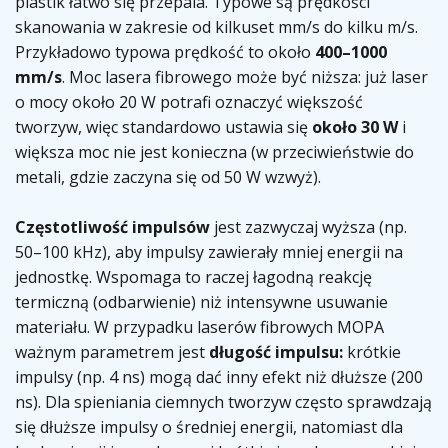
plastik łatwo się przepala. Typowe są prędkości
skanowania w zakresie od kilkuset mm/s do kilku m/s.
Przykładowo typowa prędkość to około
400–1000
mm/s
. Moc lasera fibrowego może być niższa: już laser
o mocy około 20 W potrafi oznaczyć większość
tworzyw, więc standardowo ustawia się
około 30 W
i
większa moc nie jest konieczna (w przeciwieństwie do
metali, gdzie zaczyna się od 50 W wzwyż).
Częstotliwość impulsów
jest zazwyczaj wyższa (np.
50–100 kHz), aby impulsy zawierały mniej energii na
jednostkę. Wspomaga to raczej łagodną reakcję
termiczną (odbarwienie) niż intensywne usuwanie
materiału. W przypadku laserów fibrowych MOPA
ważnym parametrem jest
długość impulsu:
krótkie
impulsy (np. 4 ns) mogą dać inny efekt niż dłuższe (200
ns). Dla spieniania ciemnych tworzyw często sprawdzają
się dłuższe impulsy o średniej energii, natomiast dla