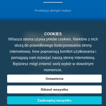
Produkcja stempli i matryc
COOKIES
NNasza strona używa plików cookies. Niektóre z nich
służą do prawidłowego funkcjonowania strony
internetowej. Inne poprawiają komfort użytkowania i
PRAMARK, s.r.o.
pomagają nam rozwijać naszą stronę internetową.
K Letňanům 1036/7
Będziesz mógł zmienić swój wybór w dowolnym
182 00 Praha 8 - Ďáblice
momencie.
E-mail:
pramark@pramark.cz
Ustawienia
Telefon:
+420 251 561 029
Odrzuć wszystko
Zaakceptuj wszystko