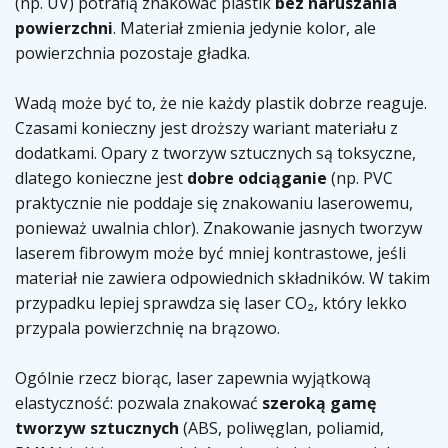
(np. UV) potrafią znakować plastik
bez naruszania
powierzchni
. Materiał zmienia jedynie kolor, ale
powierzchnia pozostaje gładka.
Wadą może być to, że nie każdy plastik dobrze reaguje.
Czasami konieczny jest droższy wariant materiału z
dodatkami. Opary z tworzyw sztucznych są toksyczne,
dlatego konieczne jest
dobre odciąganie
(np. PVC
praktycznie nie poddaje się znakowaniu laserowemu,
ponieważ uwalnia chlor). Znakowanie jasnych tworzyw
laserem fibrowym może być mniej kontrastowe, jeśli
materiał nie zawiera odpowiednich składników. W takim
przypadku lepiej sprawdza się laser CO₂, który lekko
przypala powierzchnię na brązowo.
Ogólnie rzecz biorąc, laser zapewnia wyjątkową
elastyczność: pozwala znakować
szeroką gamę
tworzyw sztucznych
(ABS, poliwęglan, poliamid,