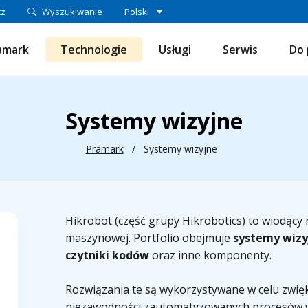
cz
Wyszukiwanie
Polski
amark
Technologie
Usługi
Serwis
Do 
Systemy wizyjne
Pramark
/
Systemy wizyjne
Hikrobot (część grupy Hikrobotics) to wiodący 
maszynowej. Portfolio obejmuje
systemy wizyj
czytniki kodów
oraz inne komponenty.
Rozwiązania te są wykorzystywane w celu zwięk
niezawodności zautomatyzowanych procesów w p