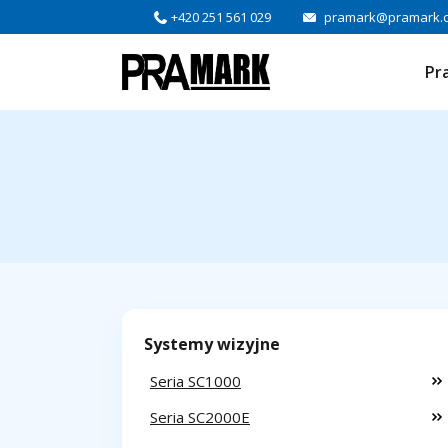
+420 251 561 029
pramark@pramark.
Pr
Systemy wizyjne
Seria SC1000
Seria SC2000E