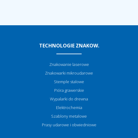
TECHNOLOGIE ZNAKOW.
Znakowanie laserowe
Znakowarki mikroudarowe
Stemple stalowe
Pióra grawerskie
Wypalarki do drewna
Elektrochemia
Szablony metalowe
Prasy udarowe i obwiedniowe