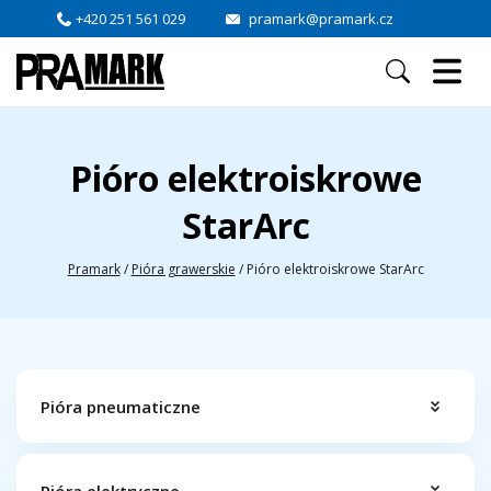
+420 251 561 029
pramark@pramark.cz
Pióro elektroiskrowe
StarArc
Pramark
/
Pióra grawerskie
/
Pióro elektroiskrowe StarArc
Pióra pneumaticzne
Pióra elektryczne