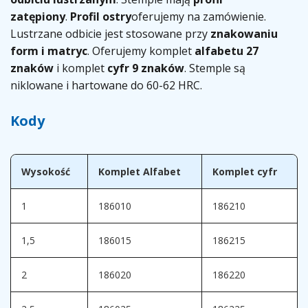
zatępiony
.
Profil ostry
oferujemy na zamówienie.
Lustrzane odbicie jest stosowane przy
znakowaniu
form i matryc
. Oferujemy komplet
alfabetu 27
znaków
i komplet
cyfr 9 znaków
. Stemple są
niklowane i hartowane do 60-62 HRC.
Kody
Wysokość
Komplet Alfabet
Komplet cyfr
1
186010
186210
1,5
186015
186215
2
186020
186220