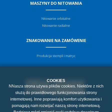
MASZYNY DO NITOWANIA
Nitowanie orbitalne
Nitowanie radialne
ZNAKOWANIE NA ZAMÓWENIE
Produkcja stempli i matryc
COOKIES
NNasza strona używa plików cookies. Niektóre z nich
służą do prawidłowego funkcjonowania strony
internetowej. Inne poprawiają komfort użytkowania i
PRAMARK, s.r.o.
pomagają nam rozwijać naszą stronę internetową.
K Letňanům 1036/7